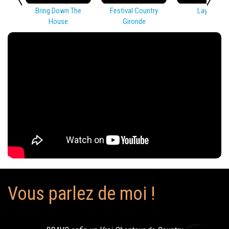
Bring Down The
Festival Country
Lay Low
House
Gironde
Vous parlez de moi !