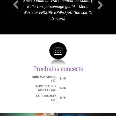
BRAVO enfin un Vrai Chanteur de Country
Belle voix personnage gentil... Merci
d'exister ENCORE BRAVO jeff (the spirit's
dancers)
Prochains concerts
AIRE SUR ADOUR
21/03
(40)
SAINT PEE SUR
04/04
NIVELLE (64)
COUQUEQUES
05/04
(33)