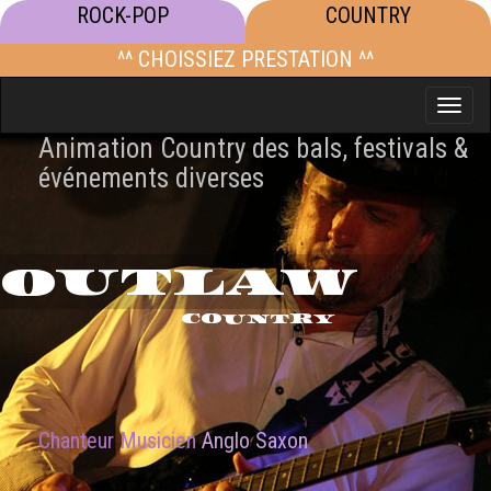
ROCK-POP
COUNTRY
^^ CHOISSIEZ PRESTATION ^^
Toggle
naviga
Animation Country des bals, festivals &
événements diverses
OUTLAW
COUNTRY
Chanteur Musicien
Anglo Saxon