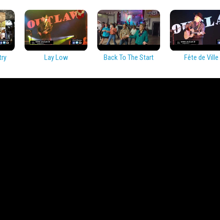
try
Lay Low
Back To The Start
Fête de Ville