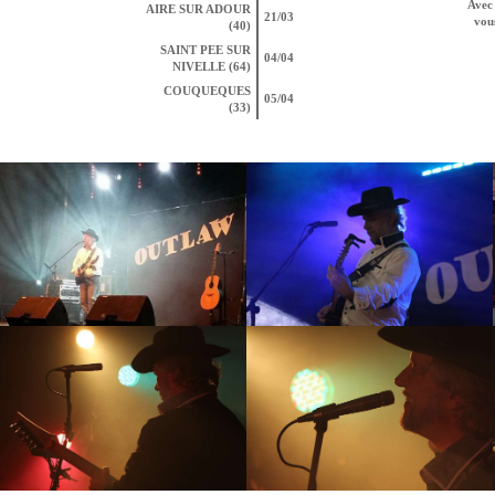
Avec 
AIRE SUR ADOUR
21/03
vous
(40)
SAINT PEE SUR
04/04
NIVELLE (64)
COUQUEQUES
05/04
(33)