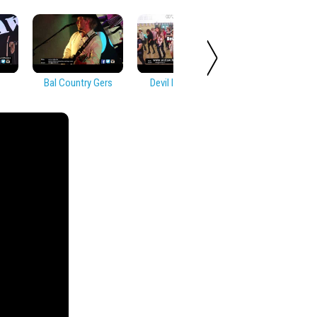
Bal Country Gers
Devil In Disguise
Soirée Countr