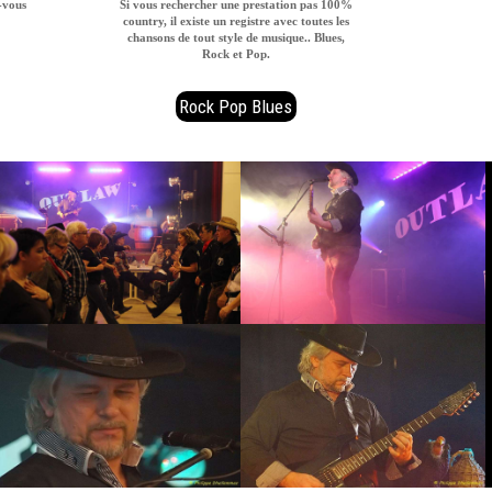
-vous
Si vous rechercher une prestation pas 100%
country, il existe un registre avec toutes les
chansons de tout style de musique.. Blues,
Rock et Pop.
Rock Pop Blues