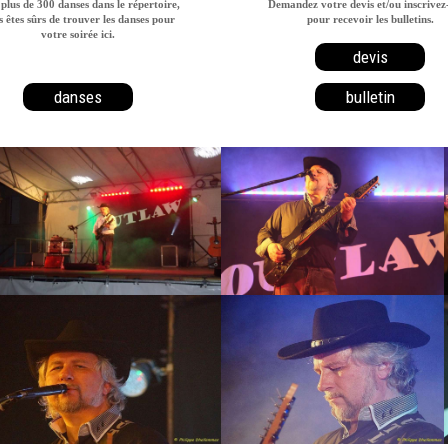
plus de 300 danses dans le répertoire,
Demandez votre devis et/ou inscrivez
 êtes sûrs de trouver les danses pour
pour recevoir les bulletins.
votre soirée ici.
devis
danses
bulletin