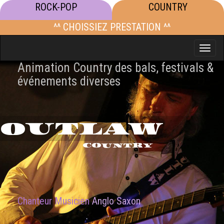
ROCK-POP
COUNTRY
^^ CHOISSIEZ PRESTATION ^^
Toggle
naviga
Animation Country des bals, festivals &
événements diverses
OUTLAW
COUNTRY
Chanteur Musicien
Anglo Saxon