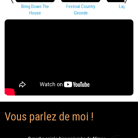
Bring Down The
Festival Country
Lay Low
House
Gironde
Vous parlez de moi !