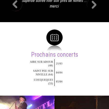
Superbe soirée hier soir près de Nîmes ...
merci
Prochains concerts
AIRE SUR ADOUR
21/03
(40)
SAINT PEE SUR
04/04
NIVELLE (64)
COUQUEQUES
05/04
(33)