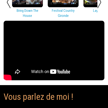
Bring Down The
Festival Country
Lay Low
House
Gironde
Vous parlez de moi !