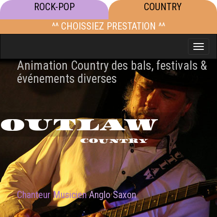
ROCK-POP
COUNTRY
^^ CHOISSIEZ PRESTATION ^^
Toggle
naviga
Animation Country des bals, festivals &
événements diverses
OUTLAW
COUNTRY
Chanteur Musicien
Anglo Saxon