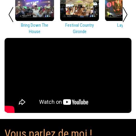
Bring Down The
Festival Country
Lay Low
House
Gironde
Vous parlez de moi !