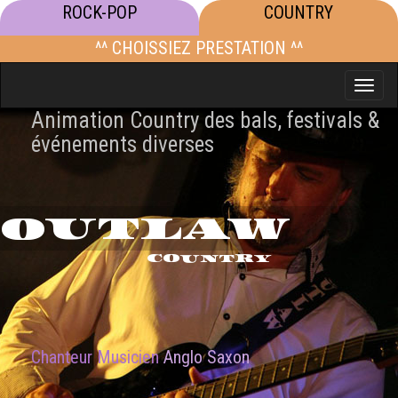
ROCK-POP
COUNTRY
^^ CHOISSIEZ PRESTATION ^^
Toggle
naviga
Animation Country des bals, festivals &
événements diverses
OUTLAW
COUNTRY
Chanteur Musicien
Anglo Saxon