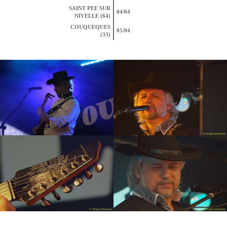
SAINT PEE SUR
04/04
NIVELLE (64)
COUQUEQUES
05/04
(33)