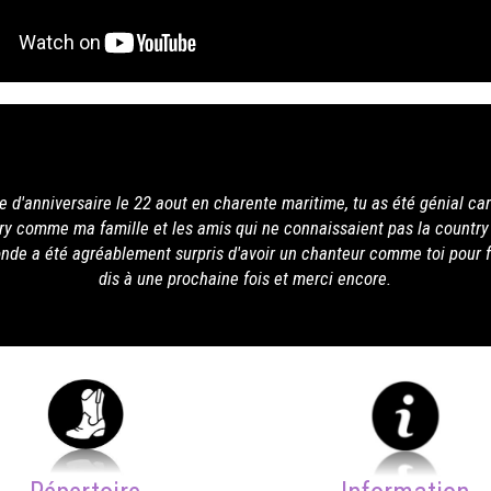
ime, tu as été génial car tout le monde a pu s'amuser avec
aissaient pas la country ont beaucoup aprécié tout ce que
anteur comme toi pour feter avec moi mes 60 ans !! Je te
ci encore.