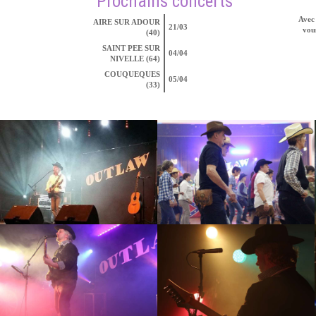
Prochains concerts
Avec 
AIRE SUR ADOUR
21/03
vous
(40)
SAINT PEE SUR
04/04
NIVELLE (64)
COUQUEQUES
05/04
(33)