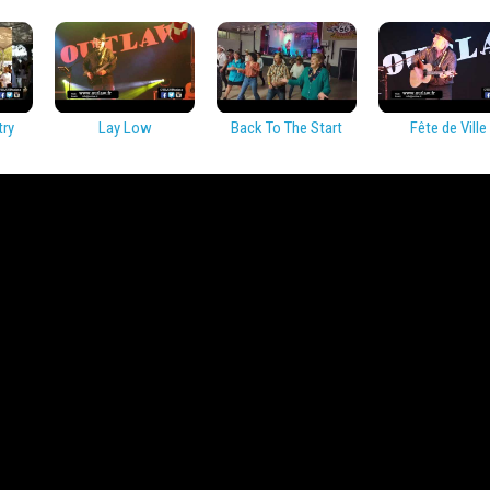
try
Lay Low
Back To The Start
Fête de Ville