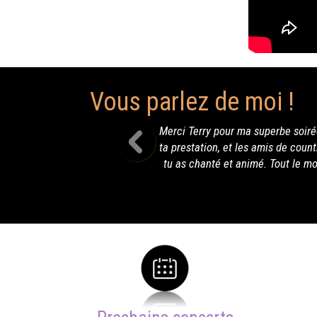
Vous parlez de moi !
y pour ma superbe soirée d'anniversaire le 22 aout en charente marit
ion, et les amis de country comme ma famille et les amis qui ne conn
nté et animé. Tout le monde a été agréablement surpris d'avoir un ch
dis à une prochaine fois et mer