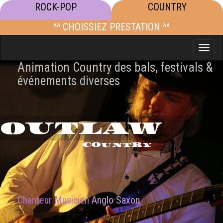
ROCK-POP
COUNTRY
^^ CHOISSIEZ PRESTATION ^^
Toggle
naviga
Animation Country des bals, festivals &
événements diverses
OUTLAW
COUNTRY
Chanteur Musicien
Anglo Saxon