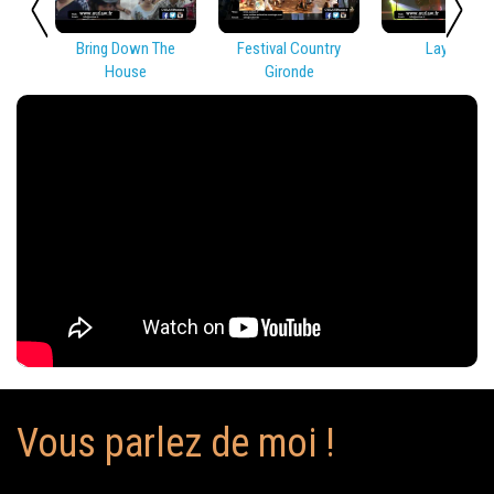
Bring Down The
Festival Country
Lay Low
House
Gironde
Vous parlez de moi !