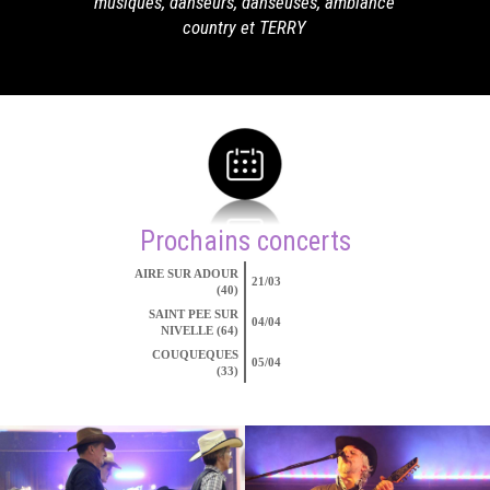
musiques, danseurs, danseuses, ambiance
country et TERRY
Prochains concerts
AIRE SUR ADOUR
21/03
(40)
SAINT PEE SUR
04/04
NIVELLE (64)
COUQUEQUES
05/04
(33)