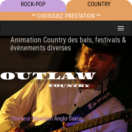
ROCK-POP
COUNTRY
^^ CHOISSIEZ PRESTATION ^^
Toggle
naviga
Animation Country des bals, festivals &
événements diverses
OUTLAW
COUNTRY
Chanteur Musicien
Anglo Saxon