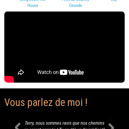
House
Gironde
Vous parlez de moi !
Terry, nous sommes ravis que nos chemins
bonjo