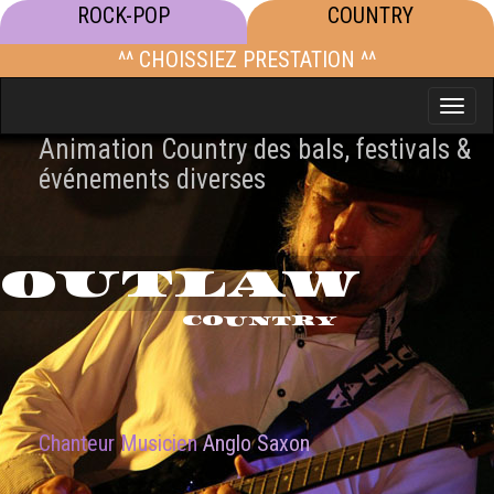
ROCK-POP
COUNTRY
^^ CHOISSIEZ PRESTATION ^^
Toggle
naviga
Animation Country des bals, festivals &
événements diverses
OUTLAW
COUNTRY
Chanteur Musicien
Anglo Saxon