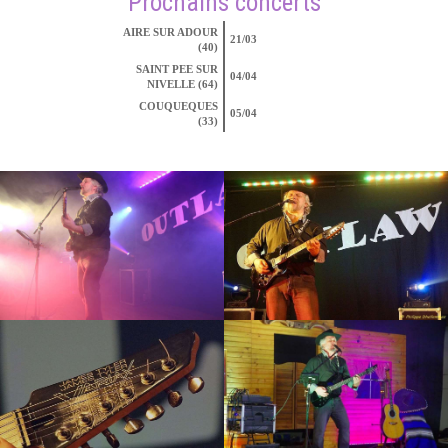
Prochains concerts
AIRE SUR ADOUR
21/03
(40)
SAINT PEE SUR
04/04
NIVELLE (64)
COUQUEQUES
05/04
(33)