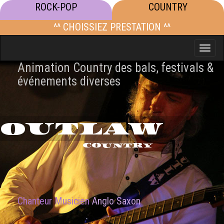
ROCK-POP
COUNTRY
^^ CHOISSIEZ PRESTATION ^^
Toggle
naviga
Animation Country des bals, festivals &
événements diverses
OUTLAW
COUNTRY
Chanteur Musicien
Anglo Saxon