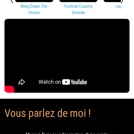
Bring Down The
Festival Country
Lay Low
House
Gironde
Vous parlez de moi !