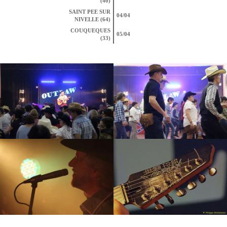
(40)
SAINT PEE SUR
04/04
NIVELLE (64)
COUQUEQUES
05/04
(33)