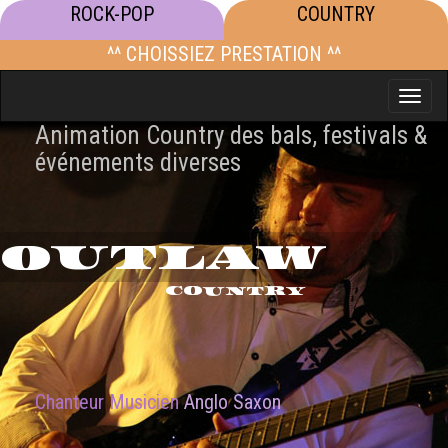
ROCK-POP
COUNTRY
^^ CHOISSIEZ PRESTATION ^^
Toggle
naviga
Animation Country des bals, festivals &
événements diverses
OUTLAW
COUNTRY
Chanteur Musicien
Anglo Saxon