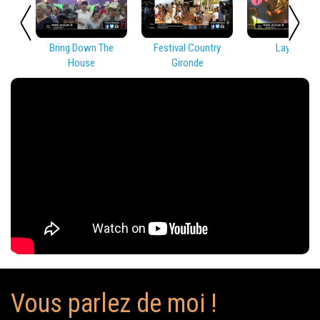
Bring Down The
Festival Country
Lay Low
House
Gironde
Vous parlez de moi !