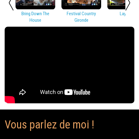
Bring Down The
Festival Country
Lay Low
House
Gironde
Vous parlez de moi !