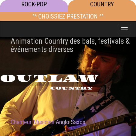
ROCK-POP
COUNTRY
^^ CHOISSIEZ PRESTATION ^^
Toggle
naviga
Animation Country des bals, festivals &
événements diverses
OUTLAW
COUNTRY
Chanteur Musicien
Anglo Saxon