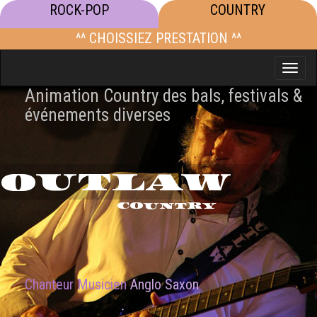
ROCK-POP
COUNTRY
^^ CHOISSIEZ PRESTATION ^^
Toggle
naviga
Animation Country des bals, festivals &
événements diverses
OUTLAW
COUNTRY
Chanteur Musicien
Anglo Saxon