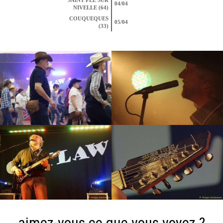
SAINT PEE SUR
04/04
NIVELLE (64)
COUQUEQUES
05/04
(33)
aimez-vous ce que vous voyez ?