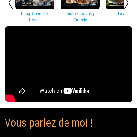
Bring Down The
Festival Country
Lay Low
House
Gironde
Vous parlez de moi !