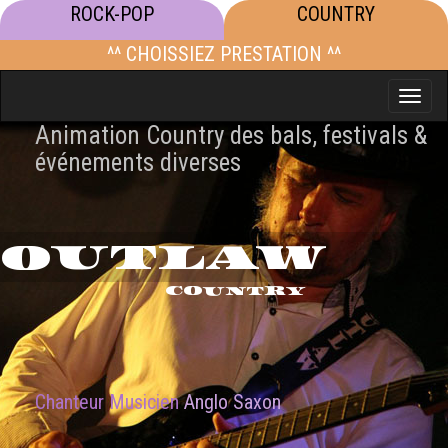
ROCK-POP
COUNTRY
^^ CHOISSIEZ PRESTATION ^^
Toggle
naviga
Animation Country des bals, festivals &
événements diverses
OUTLAW
COUNTRY
Chanteur Musicien
Anglo Saxon