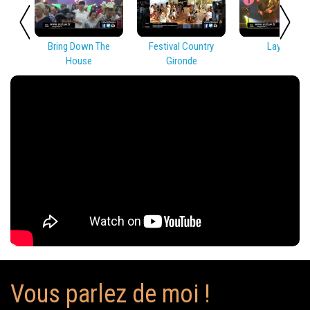
Bring Down The
Festival Country
Lay Low
House
Gironde
Vous parlez de moi !