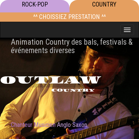
ROCK-POP
COUNTRY
^^ CHOISSIEZ PRESTATION ^^
Toggle
naviga
Animation Country des bals, festivals &
événements diverses
OUTLAW
COUNTRY
Chanteur Musicien
Anglo Saxon