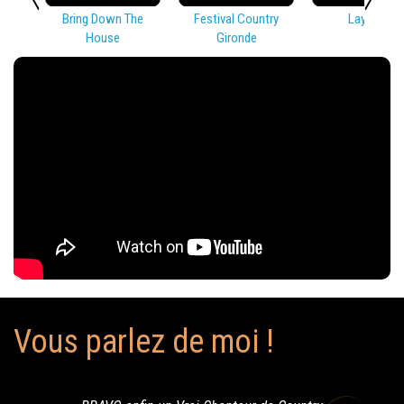
Bring Down The
Festival Country
Lay Low
House
Gironde
Vous parlez de moi !