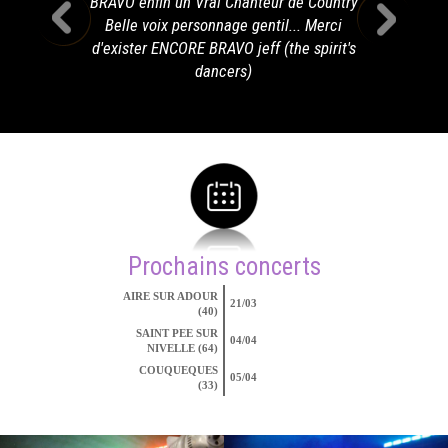
BRAVO enfin un Vrai Chanteur de Country
Belle voix personnage gentil... Merci
d'exister ENCORE BRAVO jeff (the spirit's
dancers)
Prochains concerts
AIRE SUR ADOUR
21/03
(40)
SAINT PEE SUR
04/04
NIVELLE (64)
COUQUEQUES
05/04
(33)