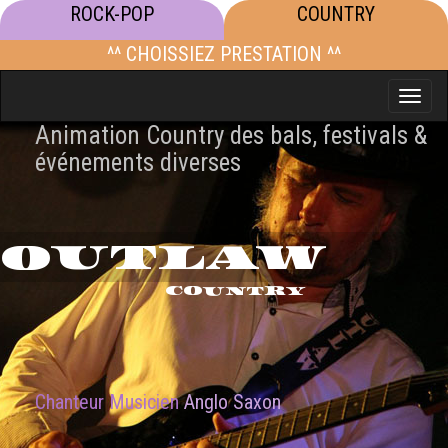
ROCK-POP
COUNTRY
^^ CHOISSIEZ PRESTATION ^^
Toggle
naviga
Animation Country des bals, festivals &
événements diverses
OUTLAW
COUNTRY
Chanteur Musicien
Anglo Saxon