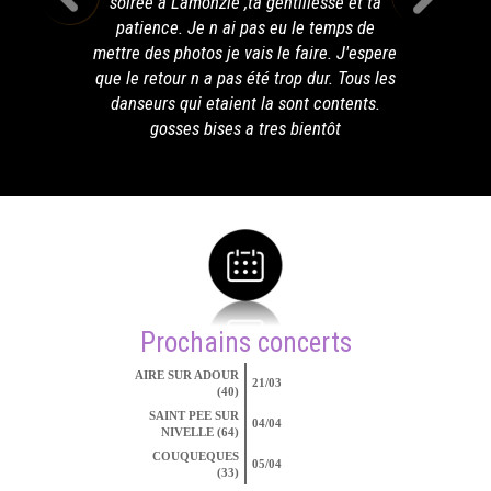
soirée à Lamonzie ,ta gentillesse et ta
patience. Je n ai pas eu le temps de
mettre des photos je vais le faire. J'espere
que le retour n a pas été trop dur. Tous les
danseurs qui etaient la sont contents.
gosses bises a tres bientôt
Prochains concerts
AIRE SUR ADOUR
21/03
(40)
SAINT PEE SUR
04/04
NIVELLE (64)
COUQUEQUES
05/04
(33)