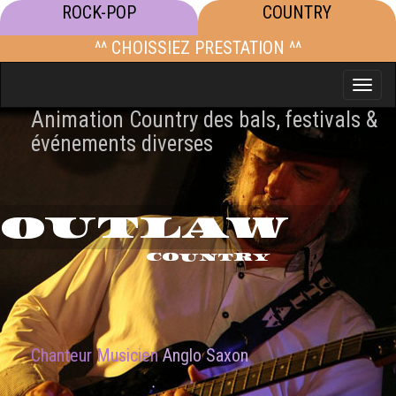
ROCK-POP
COUNTRY
^^ CHOISSIEZ PRESTATION ^^
Toggle
naviga
Animation Country des bals, festivals &
événements diverses
OUTLAW
COUNTRY
Chanteur Musicien
Anglo Saxon