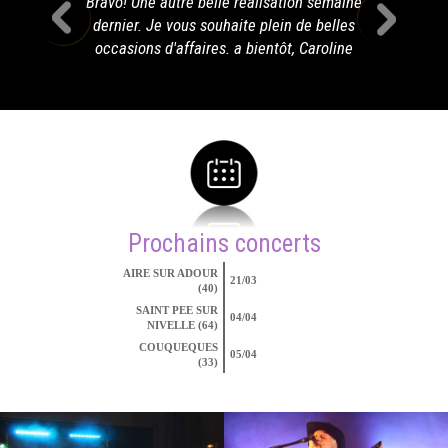
Bravo! Une autre belle réalisation semaine
dernier. Je vous souhaite plein de belles
occasions d'affaires. a bientôt, Caroline
Prochains concerts
AIRE SUR ADOUR
21/03
(40)
SAINT PEE SUR
04/04
NIVELLE (64)
COUQUEQUES
05/04
(33)