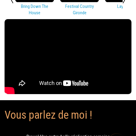
Bring Down The
Festival Country
Lay Low
House
Gironde
Vous parlez de moi !