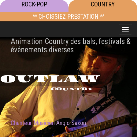
ROCK-POP
COUNTRY
^^ CHOISSIEZ PRESTATION ^^
Toggle
naviga
Animation Country des bals, festivals &
événements diverses
OUTLAW
COUNTRY
Chanteur Musicien
Anglo Saxon