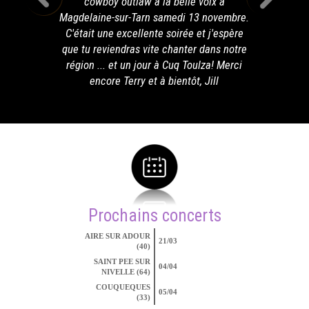
cowboy outlaw à la belle voix à
Magdelaine-sur-Tarn samedi 13 novembre.
C'était une excellente soirée et j'espère
que tu reviendras vite chanter dans notre
région ... et un jour à Cuq Toulza! Merci
encore Terry et à bientôt, Jill
Prochains concerts
AIRE SUR ADOUR
21/03
(40)
SAINT PEE SUR
04/04
NIVELLE (64)
COUQUEQUES
05/04
(33)