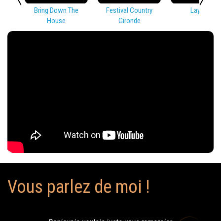
Bring Down The
Festival Country
Lay Low
House
Gironde
Vous parlez de moi !