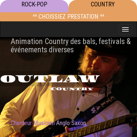
ROCK-POP
COUNTRY
^^ CHOISSIEZ PRESTATION ^^
Toggle
naviga
Animation Country des bals, festivals &
événements diverses
OUTLAW
COUNTRY
Chanteur Musicien
Anglo Saxon