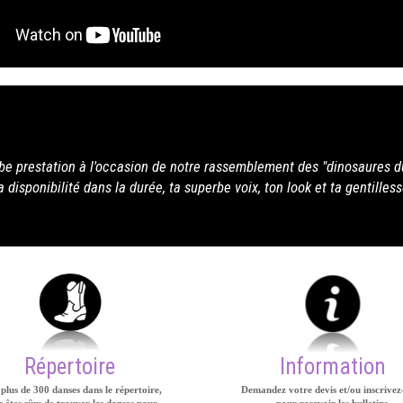
aures du campus", tout y était, la qualité
entillesse. à trés bientôt j'espère christian
Répertoire
Information
plus de 300 danses dans le répertoire,
Demandez votre devis et/ou inscrivez
 êtes sûrs de trouver les danses pour
pour recevoir les bulletins.