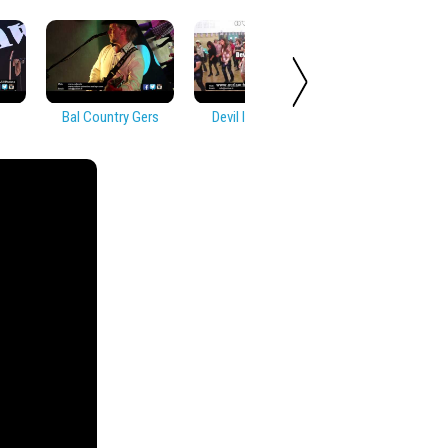
Bal Country Gers
Devil In Disguise
Soirée Countr