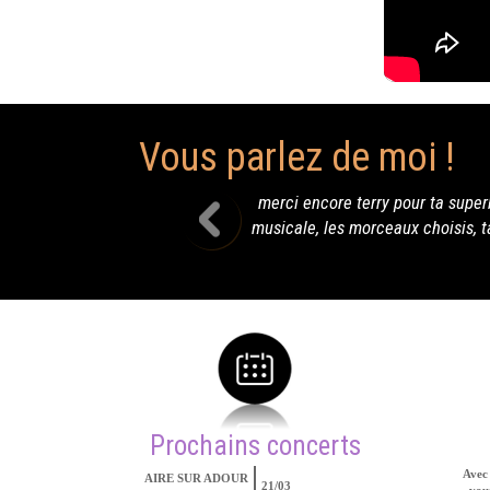
Vous parlez de moi !
 ta superbe prestation à l'occasion de notre rassemblement des "dinos
oisis, ta disponibilité dans la durée, ta superbe voix, ton look et ta g
Prochains concerts
Avec 
AIRE SUR ADOUR
21/03
vous