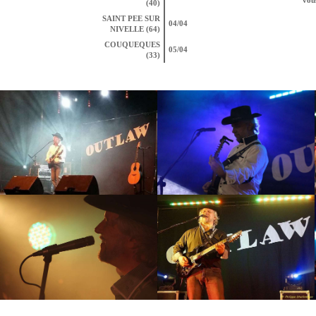
(40)
SAINT PEE SUR
04/04
NIVELLE (64)
COUQUEQUES
05/04
(33)