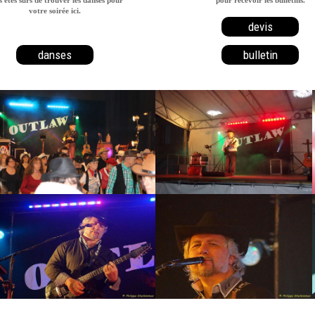
votre soirée ici.
devis
danses
bulletin