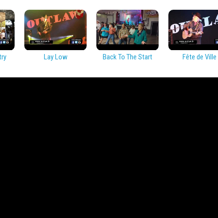
try
Lay Low
Back To The Start
Fête de Ville