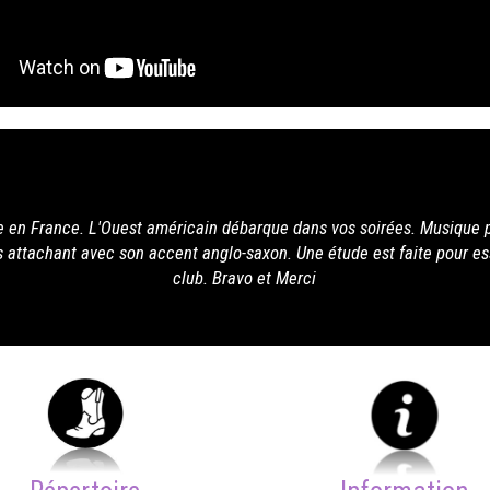
 vos soirées. Musique parfaite pour danser, surtout pour
tude est faite pour essayer de le faire venir dans notre