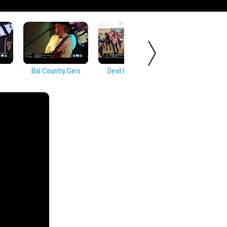
Bal Country Gers
Devil In Disguise
Soirée Countr