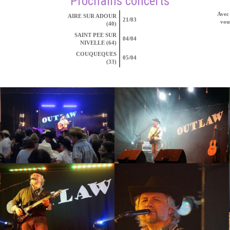
Prochains concerts
Avec 
AIRE SUR ADOUR
21/03
vous
(40)
SAINT PEE SUR
04/04
NIVELLE (64)
COUQUEQUES
05/04
(33)