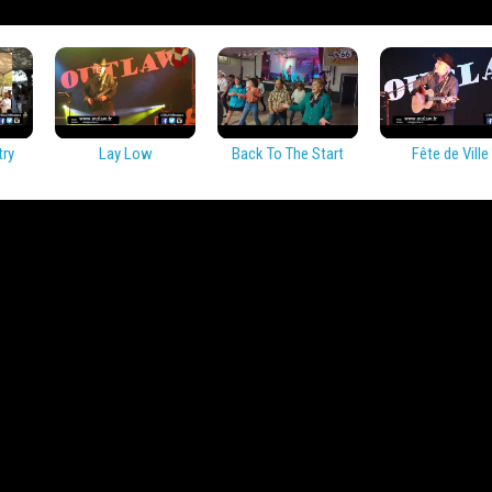
try
Lay Low
Back To The Start
Fête de Ville