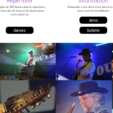
Répertoire
Information
plus de 300 danses dans le répertoire,
Demandez votre devis et/ou inscrivez
 êtes sûrs de trouver les danses pour
pour recevoir les bulletins.
votre soirée ici.
devis
danses
bulletin