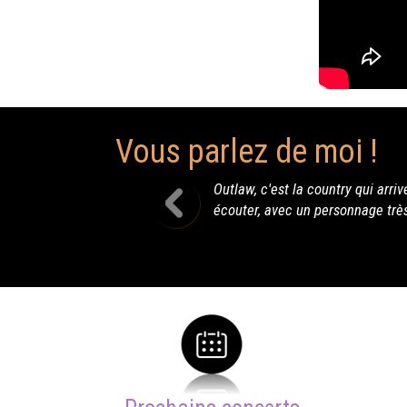
Vous parlez de moi !
'est la country qui arrive en France. L'Ouest américain débarque dans
avec un personnage très attachant avec son accent anglo-saxon. Une é
club. Bravo et Merci