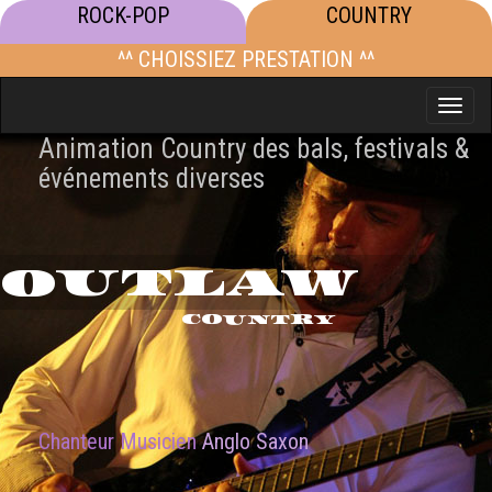
ROCK-POP
COUNTRY
^^ CHOISSIEZ PRESTATION ^^
Toggle
naviga
Animation Country des bals, festivals &
événements diverses
OUTLAW
COUNTRY
Chanteur Musicien
Anglo Saxon