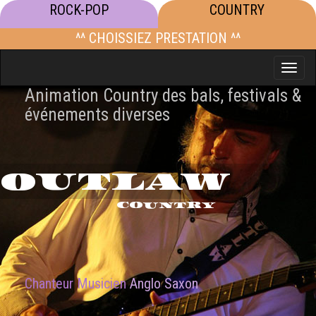
ROCK-POP
COUNTRY
^^ CHOISSIEZ PRESTATION ^^
Toggle
naviga
Animation Country des bals, festivals &
événements diverses
OUTLAW
COUNTRY
Chanteur Musicien
Anglo Saxon