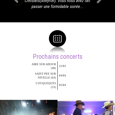
Creissels(Aveyron). Vous nous avez fait
passer une formidable soirée...
Prochains concerts
AIRE SUR ADOUR
21/03
(40)
SAINT PEE SUR
04/04
NIVELLE (64)
COUQUEQUES
05/04
(33)