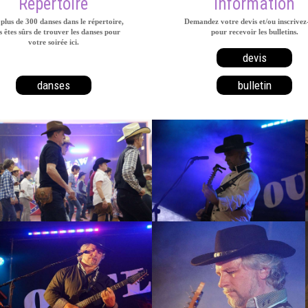
Répertoire
Information
plus de 300 danses dans le répertoire,
Demandez votre devis et/ou inscrivez
 êtes sûrs de trouver les danses pour
pour recevoir les bulletins.
votre soirée ici.
devis
danses
bulletin