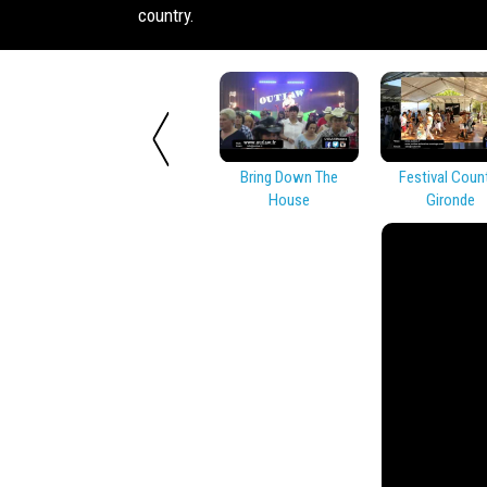
country.
Bring Down The
Festival Coun
House
Gironde