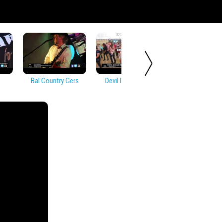
Bal Country Gers
Devil In Disguise
Soirée Countr