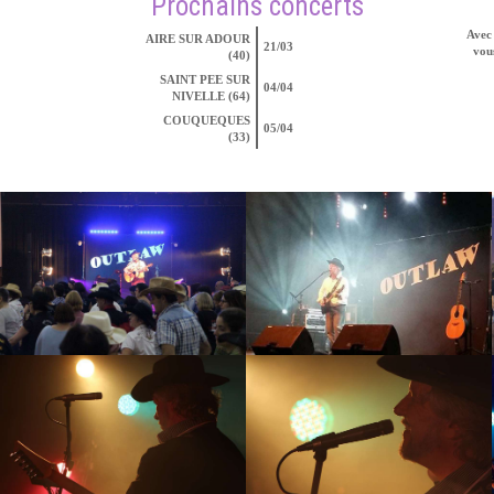
Prochains concerts
Avec 
AIRE SUR ADOUR
21/03
vous
(40)
SAINT PEE SUR
04/04
NIVELLE (64)
COUQUEQUES
05/04
(33)