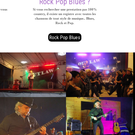
Rock Pop Blues ?
-vous
Si vous rechercher une prestation pas 100%
country, il existe un registre avec toutes les
chansons de tout style de musique.. Blues,
Rock et Pop.
Rock Pop Blues