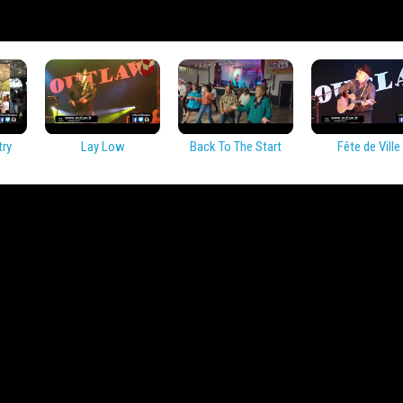
try
Lay Low
Back To The Start
Fête de Ville