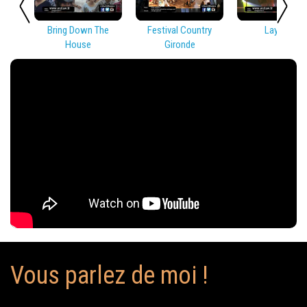
Bring Down The
Festival Country
Lay Low
House
Gironde
Vous parlez de moi !