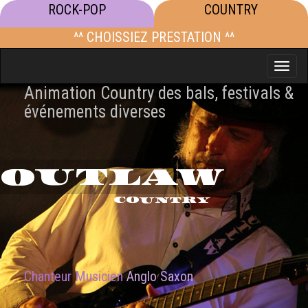
ROCK-POP
COUNTRY
^^ CHOISSIEZ PRESTATION ^^
Toggle
naviga
Animation Country des bals, festivals &
événements diverses
OUTLAW
COUNTRY
Chanteur Musicien
Anglo Saxon