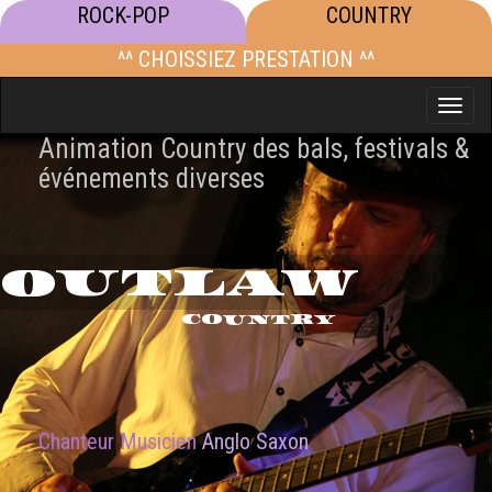
ROCK-POP
COUNTRY
^^ CHOISSIEZ PRESTATION ^^
Toggle
naviga
Animation Country des bals, festivals &
événements diverses
OUTLAW
COUNTRY
Chanteur Musicien
Anglo Saxon