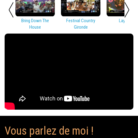
Bring Down The
Festival Country
Lay Low
House
Gironde
Vous parlez de moi !