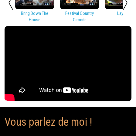
Bring Down The
Festival Country
Lay Low
House
Gironde
Vous parlez de moi !