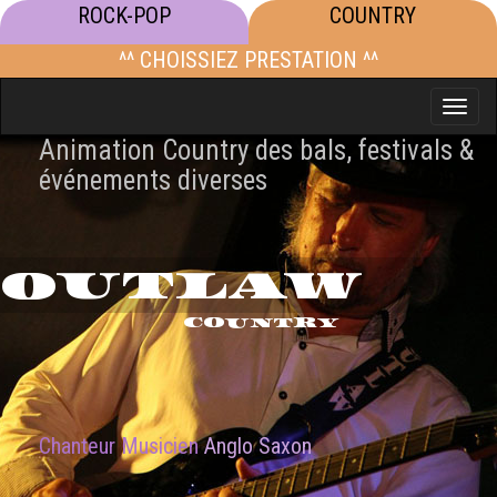
ROCK-POP
COUNTRY
^^ CHOISSIEZ PRESTATION ^^
Toggle
naviga
Animation Country des bals, festivals &
événements diverses
OUTLAW
COUNTRY
Chanteur Musicien
Anglo Saxon