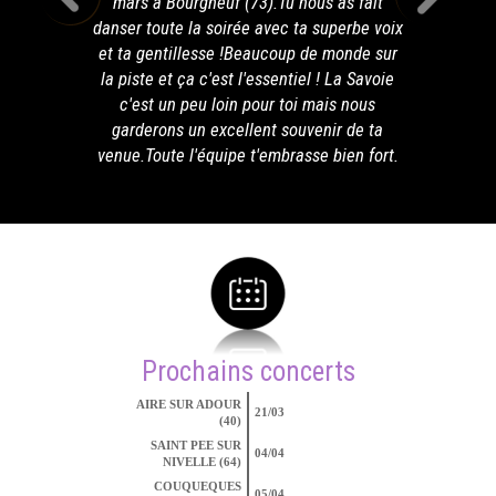
mars à Bourgneuf (73).Tu nous as fait
danser toute la soirée avec ta superbe voix
et ta gentillesse !Beaucoup de monde sur
la piste et ça c'est l'essentiel ! La Savoie
c'est un peu loin pour toi mais nous
garderons un excellent souvenir de ta
venue.Toute l'équipe t'embrasse bien fort.
Prochains concerts
AIRE SUR ADOUR
21/03
(40)
SAINT PEE SUR
04/04
NIVELLE (64)
COUQUEQUES
05/04