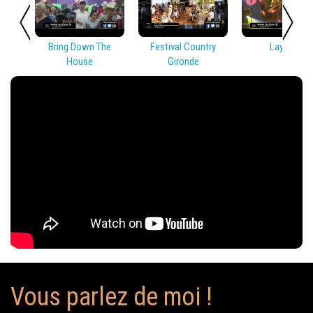
Bring Down The
Festival Country
Lay Low
House
Gironde
Vous parlez de moi !