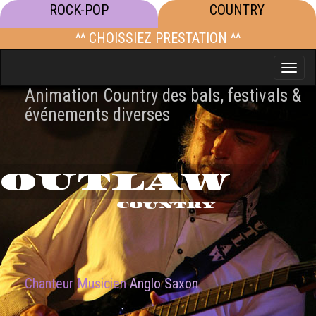
ROCK-POP
COUNTRY
^^ CHOISSIEZ PRESTATION ^^
Toggle
naviga
Animation Country des bals, festivals &
événements diverses
OUTLAW
COUNTRY
Chanteur Musicien
Anglo Saxon