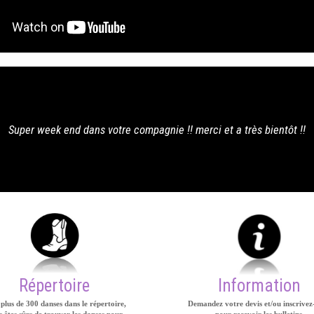
très bientôt !!
Répertoire
Information
plus de 300 danses dans le répertoire,
Demandez votre devis et/ou inscrivez
 êtes sûrs de trouver les danses pour
pour recevoir les bulletins.