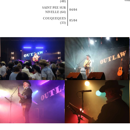
(40)
SAINT PEE SUR
04/04
NIVELLE (64)
COUQUEQUES
05/04
(33)