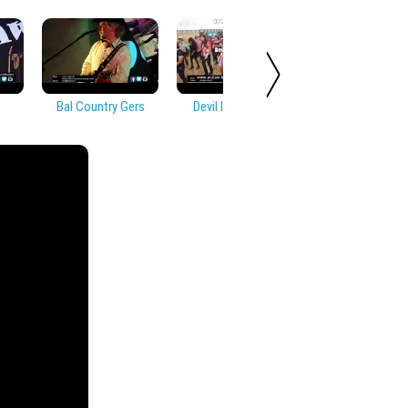
Bal Country Gers
Devil In Disguise
Soirée Countr