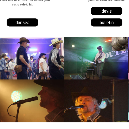
votre soirée ici.
devis
danses
bulletin