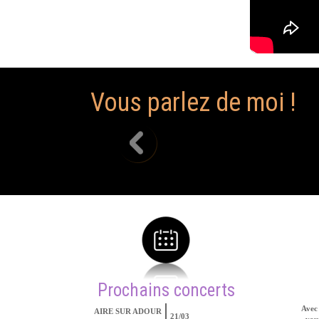
Vous parlez de moi !
Super week end dans votre compagnie !! merci et a 
Prochains concerts
Avec 
AIRE SUR ADOUR
21/03
vous