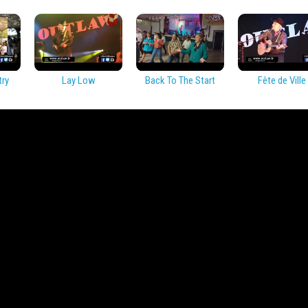
try
Lay Low
Back To The Start
Fête de Ville