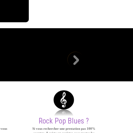
Un grand moment à Sombrun ce samedi 2 mars pour ceux 
comme de coutume chez les Renégats avec les amis fi
majestueuse prestation de Terry qui a transcendé cett
beaucoup, beaucoup, beaucoup, beaucoup, bea
Rock Pop Blues ?
-vous
Si vous rechercher une prestation pas 100%
country, il existe un registre avec toutes les