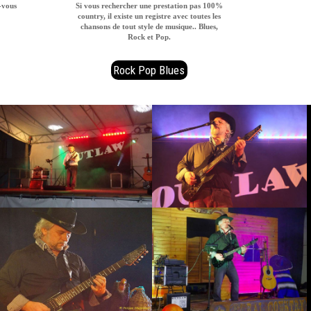
-vous
Si vous rechercher une prestation pas 100%
country, il existe un registre avec toutes les
chansons de tout style de musique.. Blues,
Rock et Pop.
Rock Pop Blues