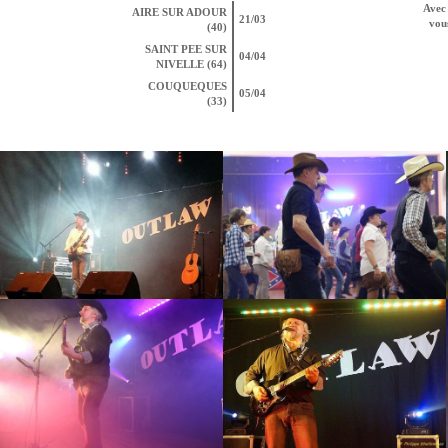
Avec 
AIRE SUR ADOUR
21/03
vous
(40)
SAINT PEE SUR
04/04
NIVELLE (64)
COUQUEQUES
05/04
(33)