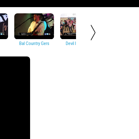
Bal Country Gers
Devil In Disguise
Soirée Countr