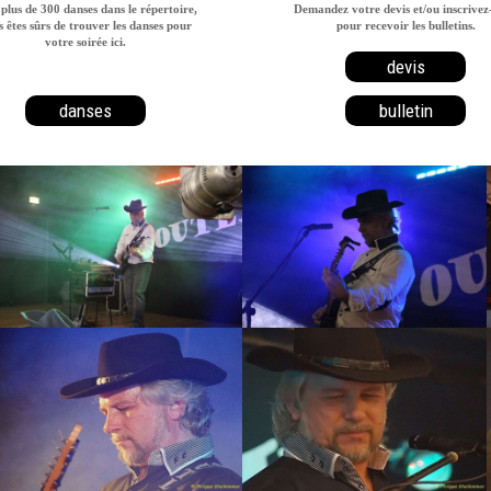
plus de 300 danses dans le répertoire,
Demandez votre devis et/ou inscrivez
 êtes sûrs de trouver les danses pour
pour recevoir les bulletins.
votre soirée ici.
devis
danses
bulletin