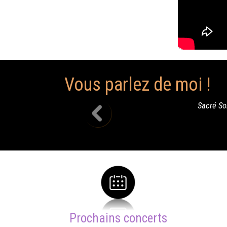
Vous parlez de moi !
Sacré Soirée, + que Formidable ,merci pour ta prestation à Sa
Prochains concerts