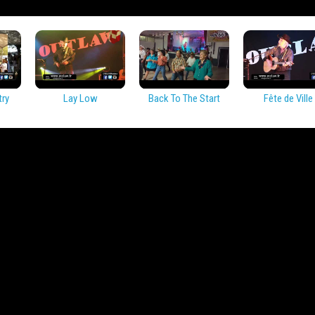
try
Lay Low
Back To The Start
Fête de Ville