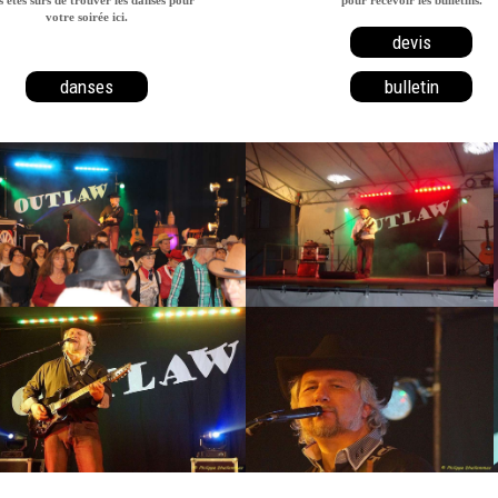
votre soirée ici.
devis
danses
bulletin