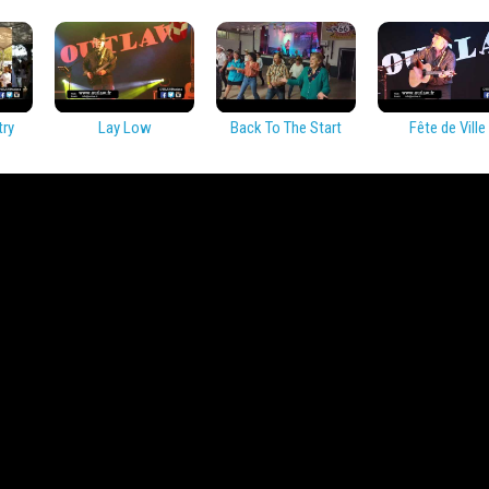
try
Lay Low
Back To The Start
Fête de Ville