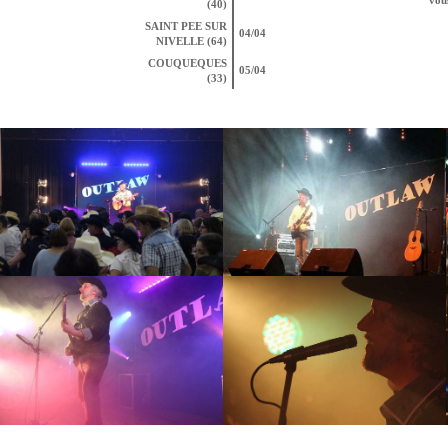
(40)
SAINT PEE SUR
04/04
NIVELLE (64)
COUQUEQUES
05/04
(33)