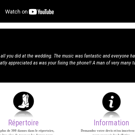
 was fantastic and everyone had a great time. Your help with the
 phone!! A man of very many talents. Thanks again ..
Répertoire
Information
plus de 300 danses dans le répertoire,
Demandez votre devis et/ou inscrivez
 êtes sûrs de trouver les danses pour
pour recevoir les bulletins.