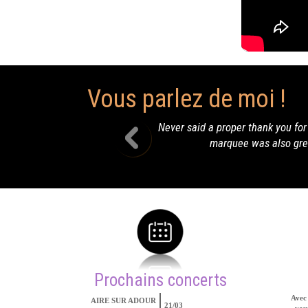
Vous parlez de moi !
er said a proper thank you for all you did at the wedding. The music
marquee was also greatly appreciated as was your fixing the
Prochains concerts
Avec 
AIRE SUR ADOUR
21/03
vous