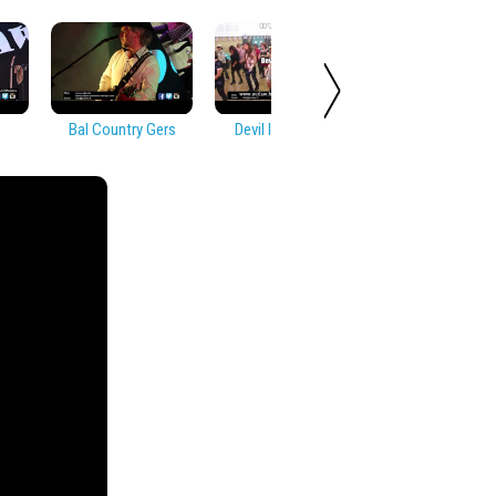
Bal Country Gers
Devil In Disguise
Soirée Countr