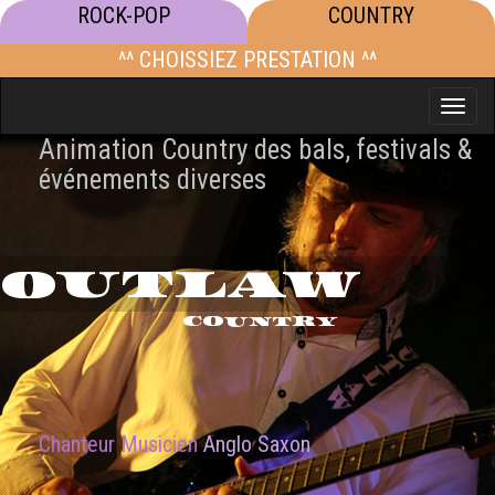
ROCK-POP
COUNTRY
^^ CHOISSIEZ PRESTATION ^^
Toggle
naviga
Animation Country des bals, festivals &
événements diverses
OUTLAW
COUNTRY
Chanteur Musicien
Anglo Saxon