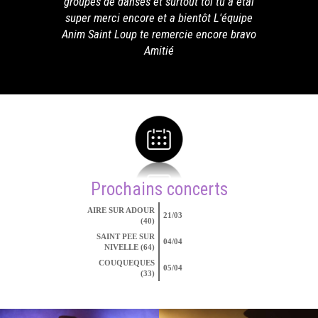
groupes de danses et surtout toi tu a étai
super merci encore et a bientôt L'équipe
Anim Saint Loup te remercie encore bravo
Amitié
Prochains concerts
AIRE SUR ADOUR
21/03
(40)
SAINT PEE SUR
04/04
NIVELLE (64)
COUQUEQUES
05/04
(33)