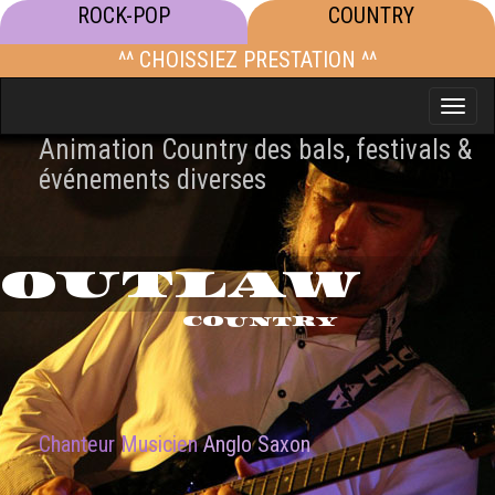
ROCK-POP
COUNTRY
^^ CHOISSIEZ PRESTATION ^^
Toggle
naviga
Animation Country des bals, festivals &
événements diverses
OUTLAW
COUNTRY
Chanteur Musicien
Anglo Saxon