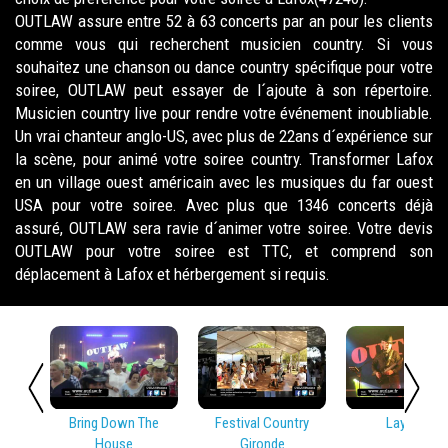
OUTLAW assure entre 52 à 63 concerts par an pour les clients
comme vous qui recherchent musicien country. Si vous
souhaitez une chanson ou dance country spécifique pour votre
soiree, OUTLAW peut essayer de l´ajoute à son répertoire.
Musicien country live pour rendre votre événement inoubliable.
Un vrai chanteur anglo-US, avec plus de 22ans d´expérience sur
la scène, pour animé votre soiree country. Transformer Lafox
en un village ouest américain avec les musiques du far ouest
USA pour votre soiree. Avec plus que 1346 concerts déjà
assuré, OUTLAW sera ravie d´animer votre soiree. Votre devis
OUTLAW pour votre soiree est TTC, et comprend son
déplacement à Lafox et hérbergement si requis.
Bring Down The
Festival Country
Lay Low
House
Gironde