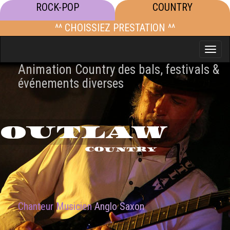
ROCK-POP
COUNTRY
^^ CHOISSIEZ PRESTATION ^^
Toggle
naviga
Animation Country des bals, festivals &
événements diverses
OUTLAW
COUNTRY
Chanteur Musicien
Anglo Saxon