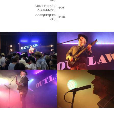
(40)
SAINT PEE SUR
04/04
NIVELLE (64)
COUQUEQUES
05/04
(33)