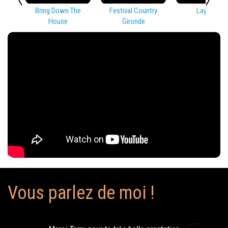
Bring Down The
Festival Country
Lay Low
House
Gironde
Vous parlez de moi !