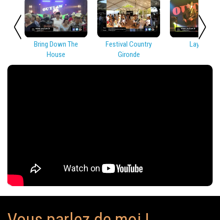
Bring Down The
Festival Country
Lay Low
House
Gironde