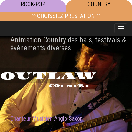
ROCK-POP
COUNTRY
^^ CHOISSIEZ PRESTATION ^^
Toggle
naviga
Animation Country des bals, festivals &
événements diverses
OUTLAW
COUNTRY
Chanteur Musicien
Anglo Saxon