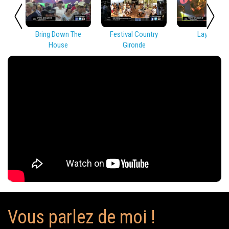
Bring Down The
Festival Country
Lay Low
House
Gironde
Vous parlez de moi !