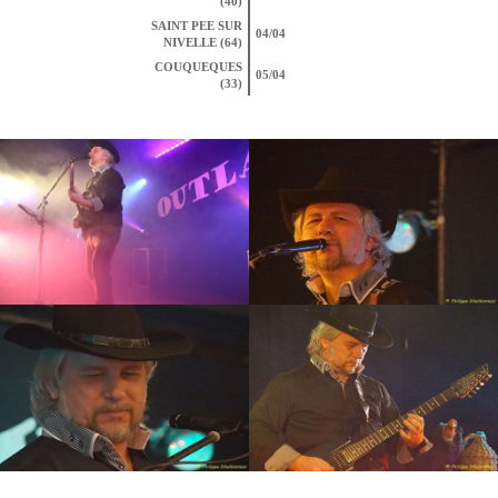
(40)
SAINT PEE SUR
04/04
NIVELLE (64)
COUQUEQUES
05/04
(33)