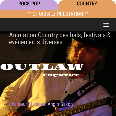
ROCK-POP
COUNTRY
^^ CHOISSIEZ PRESTATION ^^
Toggle
naviga
Animation Country des bals, festivals &
événements diverses
OUTLAW
COUNTRY
Chanteur Musicien
Anglo Saxon