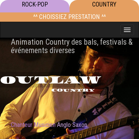
ROCK-POP
COUNTRY
^^ CHOISSIEZ PRESTATION ^^
Toggle
naviga
Animation Country des bals, festivals &
événements diverses
OUTLAW
COUNTRY
Chanteur Musicien
Anglo Saxon