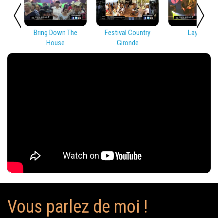
Bring Down The
Festival Country
Lay Low
House
Gironde
Vous parlez de moi !