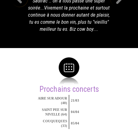
Sadirac .. on a tous passé une super
soirée...Vivement la prochaine et surtout
continue à nous donner autant de plaisir,
tu es comme le bon vin, plus tu "vieillis"
meilleur tu es. Biz cow boy....
Prochains concerts
AIRE SUR ADOUR
21/03
(40)
SAINT PEE SUR
04/04
NIVELLE (64)
COUQUEQUES
05/04
(33)