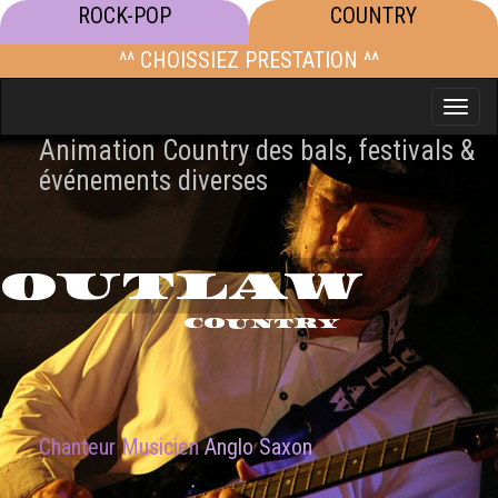
ROCK-POP
COUNTRY
^^ CHOISSIEZ PRESTATION ^^
Toggle
naviga
Animation Country des bals, festivals &
événements diverses
OUTLAW
COUNTRY
Chanteur Musicien
Anglo Saxon