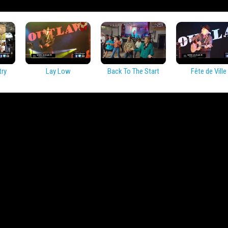
try
Lay Low
Back To The Start
Fête de Ville