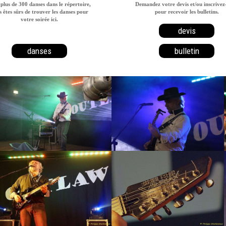
plus de 300 danses dans le répertoire,
Demandez votre devis et/ou inscrivez
 êtes sûrs de trouver les danses pour
pour recevoir les bulletins.
votre soirée ici.
devis
danses
bulletin