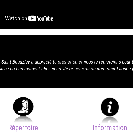
ous te remercions pour ta gentillesse. J espére que tu as
u courant pour l année prochaine. À+ Christophe
Répertoire
Information