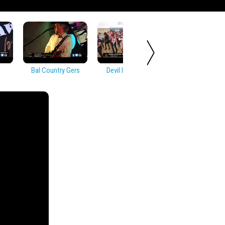
Bal Country Gers
Devil In Disguise
Soirée Countr