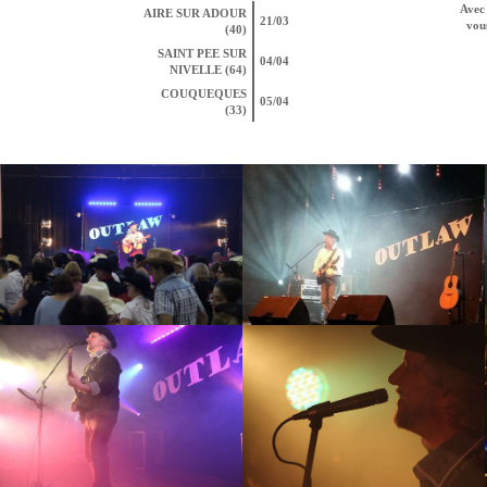
Avec 
AIRE SUR ADOUR
21/03
vous
(40)
SAINT PEE SUR
04/04
NIVELLE (64)
COUQUEQUES
05/04
(33)