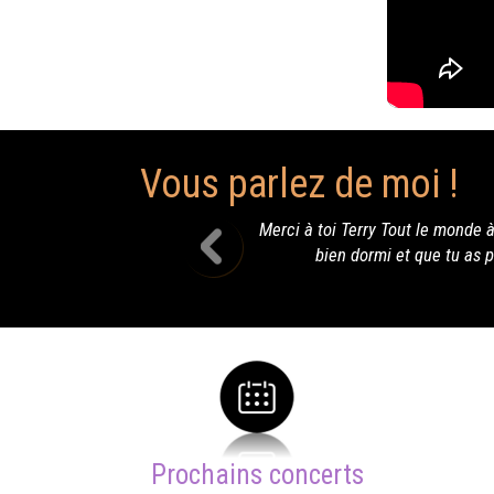
Vous parlez de moi !
oi Terry Tout le monde à Saint Beauzley a apprécié ta prestation et n
ien dormi et que tu as passé un bon moment chez nous. Je te tiens a
Prochains concerts