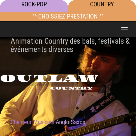
ROCK-POP
COUNTRY
^^ CHOISSIEZ PRESTATION ^^
Toggle
naviga
Animation Country des bals, festivals &
événements diverses
OUTLAW
COUNTRY
Chanteur Musicien
Anglo Saxon