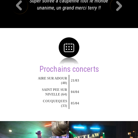
Super soirée à caupenne tout le monde
unanime, un grand merci terry !!
Prochains concerts
AIRE SUR ADOUR
21/03
(40)
SAINT PEE SUR
04/04
NIVELLE (64)
COUQUEQUES
05/04
(33)