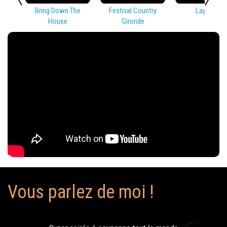
Bring Down The
Festival Country
Lay Low
House
Gironde
Vous parlez de moi !