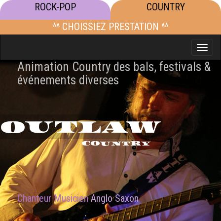
ROCK-POP
COUNTRY
^^ CHOISSIEZ PRESTATION ^^
Toggle
naviga
Animation Country des bals, festivals &
événements diverses
OUTLAW
COUNTRY
Chanteur Musicien
Anglo Saxon