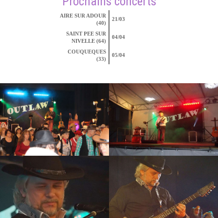
Prochains concerts
AIRE SUR ADOUR
21/03
(40)
SAINT PEE SUR
04/04
NIVELLE (64)
COUQUEQUES
05/04
(33)