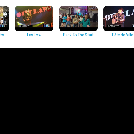
try
Lay Low
Back To The Start
Fête de Ville