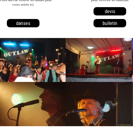
votre soirée ici.
devis
danses
bulletin