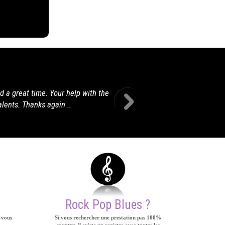
azeil. A très bientôt. Amitiés, Cathy
Rock Pop Blues ?
-vous
Si vous rechercher une prestation pas 100%
country, il existe un registre avec toutes les