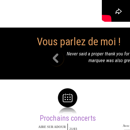
Vous parlez de moi !
th the
bonjour Terry, un petit coucou p
Prochains concerts
Avec 
AIRE SUR ADOUR
21/03
vous