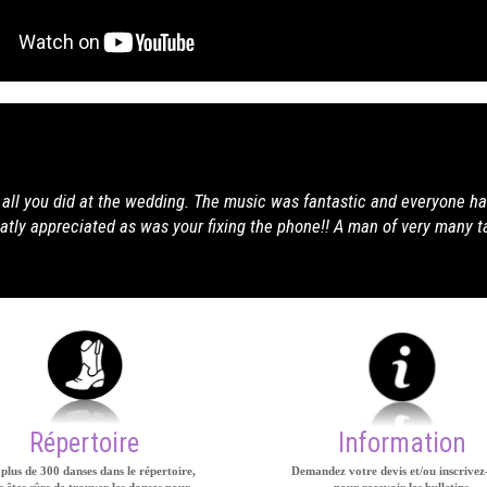
our te remercier encore pour cette excellente soirée avec le CCM à Vir
et Patrick
Répertoire
Information
plus de 300 danses dans le répertoire,
Demandez votre devis et/ou inscrivez
 êtes sûrs de trouver les danses pour
pour recevoir les bulletins.