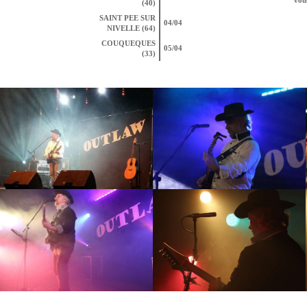
(40)
SAINT PEE SUR
04/04
NIVELLE (64)
COUQUEQUES
05/04
(33)