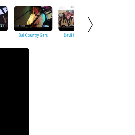
Bal Country Gers
Devil In Disguise
Soirée Countr