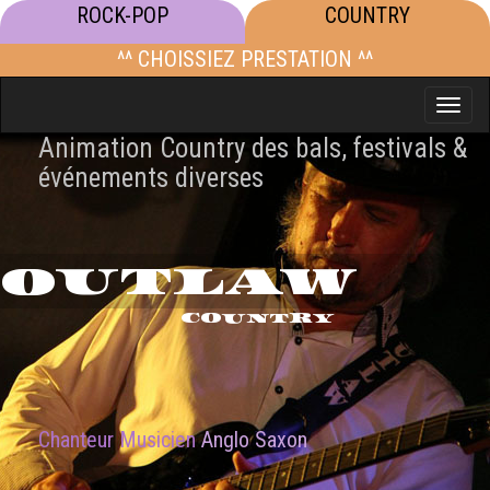
ROCK-POP
COUNTRY
^^ CHOISSIEZ PRESTATION ^^
Toggle
naviga
Animation Country des bals, festivals &
événements diverses
OUTLAW
COUNTRY
Chanteur Musicien
Anglo Saxon