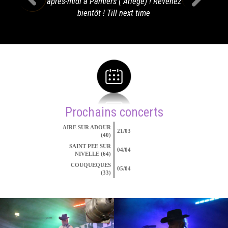
aprés-midi à Pamiers ( Ariège) ! Revenez
bientôt ! Till next time
Prochains concerts
AIRE SUR ADOUR
21/03
(40)
SAINT PEE SUR
04/04
NIVELLE (64)
COUQUEQUES
05/04
(33)