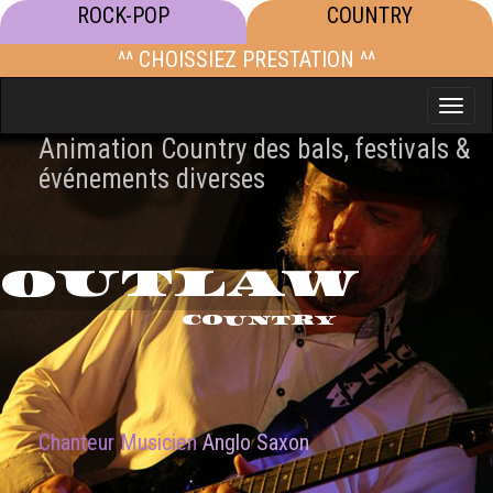
ROCK-POP
COUNTRY
^^ CHOISSIEZ PRESTATION ^^
Toggle
naviga
Animation Country des bals, festivals &
événements diverses
OUTLAW
COUNTRY
Chanteur Musicien
Anglo Saxon