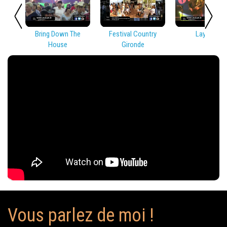
Bring Down The
Festival Country
Lay Low
House
Gironde
Vous parlez de moi !