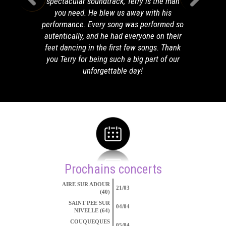
spectacular soundtrack, Terry is the man
you need. He blew us away with his
performance. Every song was performed so
autentically, and he had everyone on their
feet dancing in the first few songs. Thank
you Terry for being such a big part of our
unforgettable day!
Prochains concerts
AIRE SUR ADOUR
21/03
(40)
SAINT PEE SUR
04/04
NIVELLE (64)
COUQUEQUES
05/04