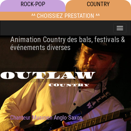
ROCK-POP
COUNTRY
^^ CHOISSIEZ PRESTATION ^^
Toggle
naviga
Animation Country des bals, festivals &
événements diverses
OUTLAW
COUNTRY
Chanteur Musicien
Anglo Saxon