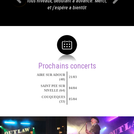
tous niveaux, debutant à advancé. Merci,
et j'espére a bientôt
Prochains concerts
AIRE SUR ADOUR
21/03
(40)
SAINT PEE SUR
04/04
NIVELLE (64)
COUQUEQUES
05/04
(33)