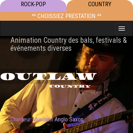
ROCK-POP
COUNTRY
^^ CHOISSIEZ PRESTATION ^^
Toggle
naviga
Animation Country des bals, festivals &
événements diverses
OUTLAW
COUNTRY
Chanteur Musicien
Anglo Saxon