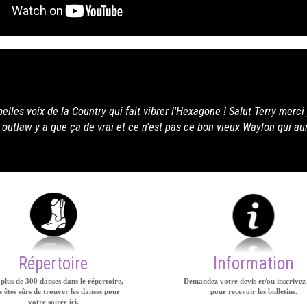
erry merci pour le bonheur que tu nous offre.
n qui aurait dit le contraire. Yeeehaw !
Répertoire
Information
plus de 300 danses dans le répertoire,
Demandez votre devis et/ou inscrivez
 êtes sûrs de trouver les danses pour
pour recevoir les bulletins.
votre soirée ici.