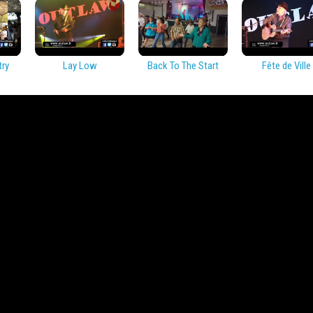
try
Lay Low
Back To The Start
Fête de Ville