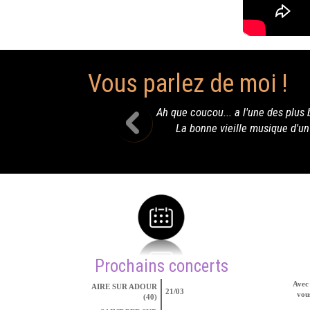
Vous parlez de moi !
es plus belles voix de la Country qui fait vibrer l'Hexagone ! Salut T
que d'un outlaw y a que ça de vrai et ce n'est pas ce bon vieux Waylo
Prochains concerts
Avec 
AIRE SUR ADOUR
21/03
vous
(40)