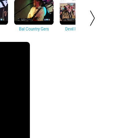
Bal Country Gers
Devil In Disguise
Soirée Countr