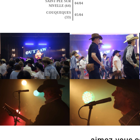
SAINT PEE SUR
04/04
NIVELLE (64)
COUQUEQUES
05/04
(33)