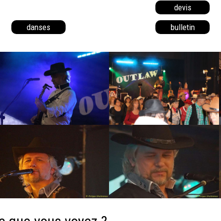
devis
danses
bulletin