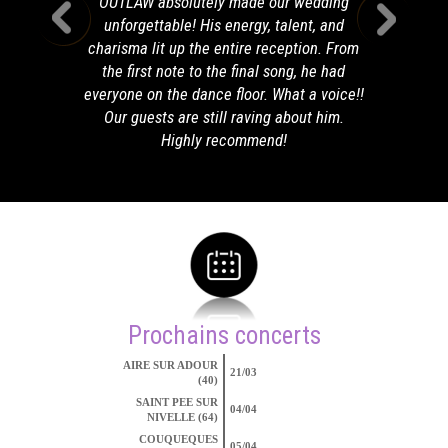
OUTLAW absolutely made our wedding
unforgettable! His energy, talent, and
charisma lit up the entire reception. From
the first note to the final song, he had
everyone on the dance floor. What a voice!!
Our guests are still raving about him.
Highly recommend!
Prochains concerts
AIRE SUR ADOUR
21/03
(40)
SAINT PEE SUR
04/04
NIVELLE (64)
COUQUEQUES
05/04