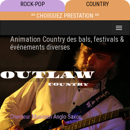
ROCK-POP
COUNTRY
^^ CHOISSIEZ PRESTATION ^^
Toggle
naviga
Animation Country des bals, festivals &
événements diverses
OUTLAW
COUNTRY
Chanteur Musicien
Anglo Saxon