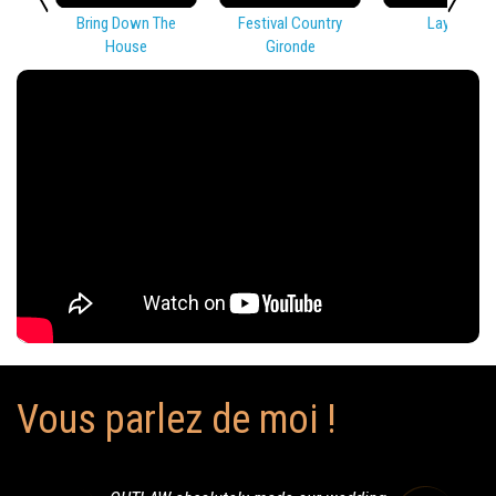
Bring Down The
Festival Country
Lay Low
House
Gironde
Vous parlez de moi !