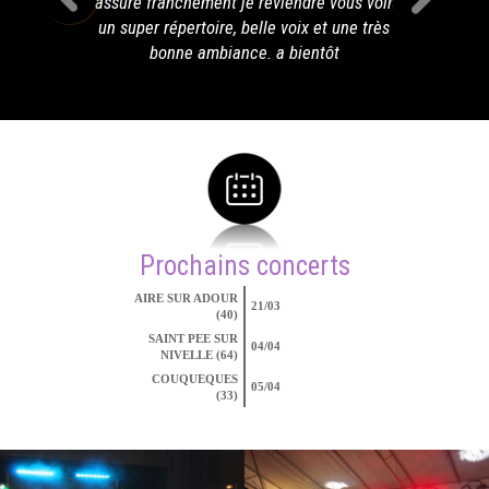
assuré franchement je reviendré vous voir
un super répertoire, belle voix et une très
bonne ambiance. a bientôt
Prochains concerts
AIRE SUR ADOUR
21/03
(40)
SAINT PEE SUR
04/04
NIVELLE (64)
COUQUEQUES
05/04
(33)