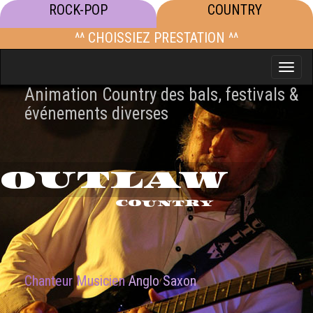
ROCK-POP
COUNTRY
^^ CHOISSIEZ PRESTATION ^^
Toggle
naviga
Animation Country des bals, festivals &
événements diverses
OUTLAW
COUNTRY
Chanteur Musicien
Anglo Saxon